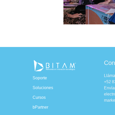
Con
Llám
Soporte
+52 8
Soluciones
Envía
electr
Cursos
marke
bPartner