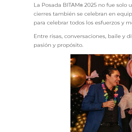
La Posada BITAM
2025 no fue solo u
®︎
cierres también se celebran en equip
para celebrar todos los esfuerzos y 
Entre risas, conversaciones, baile y
pasión y propósito.