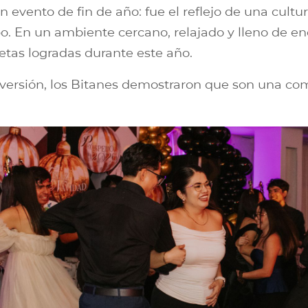
n evento de fin de año: fue el reflejo de una cult
o. En un ambiente cercano, relajado y lleno de ene
metas logradas durante este año.
 diversión, los Bitanes demostraron que son una c