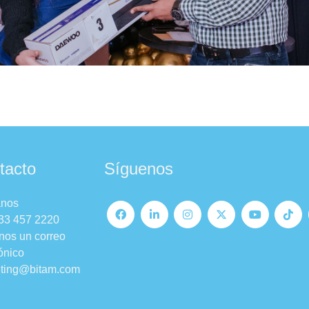
tacto
Síguenos
anos
33 457 2220
nos un correo
ónico
ting@bitam.com