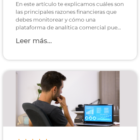
En este artículo te explicamos cuáles son
las principales razones financieras que
debes monitorear y cómo una
plataforma de analítica comercial puede
ayudarte a optimizar ventas, gastos y
Leer más...
rentabilidad.